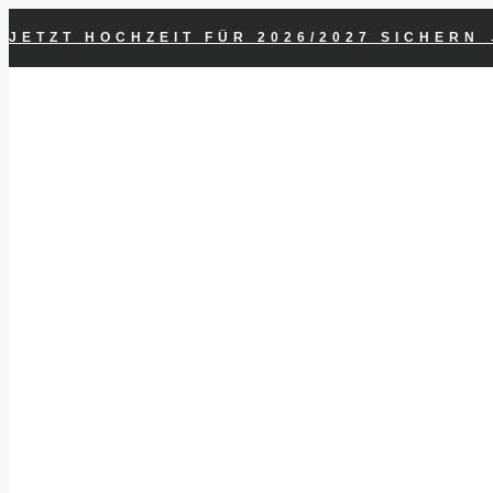
Zum
JETZT HOCHZEIT FÜR 2026/2027 SICHERN
Inhalt
springen