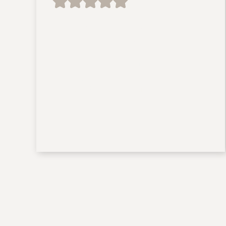
Neben der wundervollen
Hochzeitsreportage fanden wir
auch die Engagement-Session
zur Vorbereitung auf das
eigentliche Hochzeitsshooting
toll. So wusste an unserem
großen Tag jeder was zutun war
ohne großartige Erklärungen
oder Diskussionen.