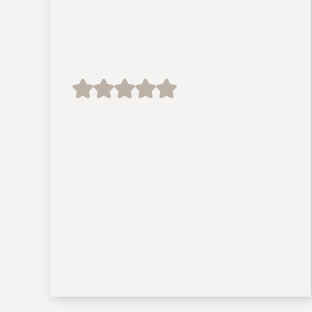
GEFUNDEN – MAN
MUSS AUCH MAL
GLÜCK HABEN
Neben der wundervollen
Hochzeitsreportage fanden wir
auch die Engagement-Session
zur Vorbereitung auf das
eigentliche Hochzeitsshooting
toll. So wusste an unserem
großen Tag jeder was zutun war
ohne großartige Erklärungen
oder Diskussionen.