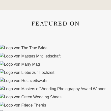
Mieten
eines
Hochzeitskleides
FEATURED ON