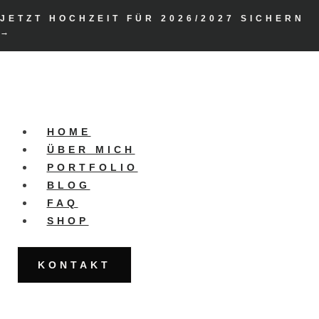
Zum
JETZT HOCHZEIT FÜR 2026/2027 SICHERN
Inhalt
→
springen
HOME
ÜBER MICH
PORTFOLIO
BLOG
FAQ
SHOP
KONTAKT