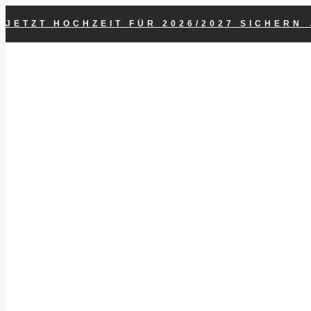
Zum
JETZT HOCHZEIT FÜR 2026/2027 SICHERN
Inhalt
springen