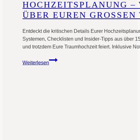
HOCHZEITSPLANUNG –
ÜBER EUREN GROSSEN 
Entdeckt die kritischen Details Eurer Hochzeitsplanu
Systemen, Checklisten und Insider-Tipps aus über 150
und trotzdem Eure Traumhochzeit feiert. Inklusive No
Hochzeitsplanung
Weiterlesen
–
Was
Euch
niemand
über
Euren
großen
Tag
verrät