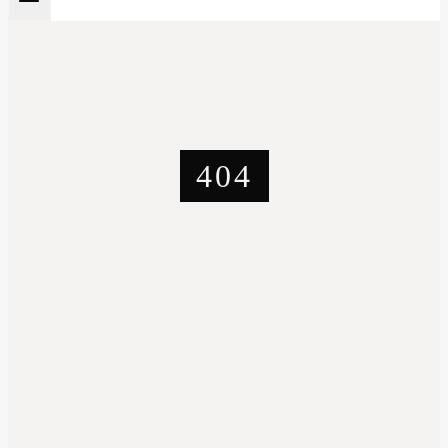
404
NA, DAS IST ABER
PEINLICH
Es scheint, dass die Seite, nach der Ihr gesucht habt,
ein eigenes kleines Abenteuer erlebt hat. Ihr könnt
den „Zurück“-Button drücken, um wieder auf den
richtigen Weg zu kommen, oder Ihr könnt die Seite
über das Menü oben weiter erkunden.