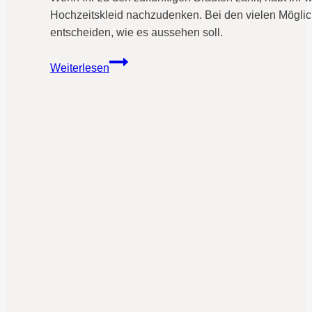
Hochzeitskleid nachzudenken. Bei den vielen Möglichk
entscheiden, wie es aussehen soll.
Pro
Weiterlesen
&
Contra
für
das
Mieten
eines
Hochzeitskleides